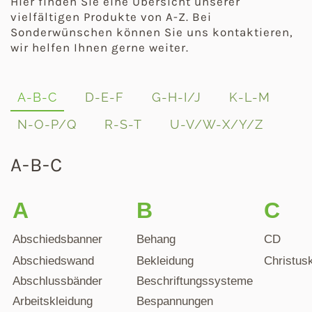
Hier finden Sie eine Übersicht unserer
vielfältigen Produkte von A-Z. Bei
Sonderwünschen können Sie uns kontaktieren,
wir helfen Ihnen gerne weiter.
A-B-C
D-E-F
G-H-I/J
K-L-M
N-O-P/Q
R-S-T
U-V/W-X/Y/Z
A-B-C
A
B
C
Abschiedsbanner
Behang
CD
Abschiedswand
Bekleidung
Christus
Abschlussbänder
Beschriftungssysteme
Arbeitskleidung
Bespannungen